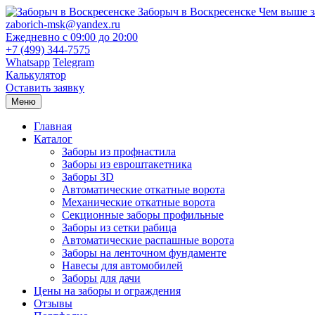
Заборыч в Воскресенске
Чем выше з
zaborich-msk@yandex.ru
Ежедневно с 09:00 до 20:00
+7 (499) 344-7575
Whatsapp
Telegram
Калькулятор
Оставить заявку
Меню
Главная
Каталог
Заборы из профнастила
Заборы из евроштакетника
Заборы 3D
Автоматические откатные ворота
Механические откатные ворота
Секционные заборы профильные
Заборы из сетки рабица
Автоматические распашные ворота
Заборы на ленточном фундаменте
Навесы для автомобилей
Заборы для дачи
Цены на заборы и ограждения
Отзывы